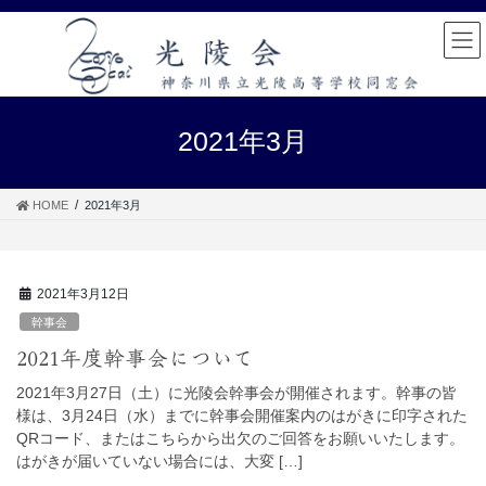
コ
ナ
ン
ビ
テ
ゲ
ン
ー
ツ
シ
へ
ョ
2021年3月
ス
ン
キ
に
ッ
移
HOME
2021年3月
プ
動
2021年3月12日
幹事会
2021年度幹事会について
2021年3月27日（土）に光陵会幹事会が開催されます。幹事の皆
様は、3月24日（水）までに幹事会開催案内のはがきに印字された
QRコード、またはこちらから出欠のご回答をお願いいたします。
はがきが届いていない場合には、大変 […]