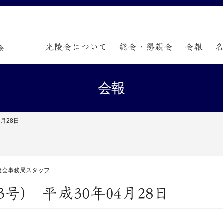
光陵会について
総会・懇親会
会報
会報
4月28日
陵会事務局スタッフ
3号) 平成30年04月28日