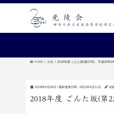
コ
ナ
ン
ビ
テ
ゲ
ン
ー
ツ
シ
へ
ョ
ス
ン
キ
に
ッ
移
プ
動
HOME
会報
2018年度 ごんた坂(第23号) 平成30年0
2018年4月28日
/ 最終更新日時 :
2021年4月11日
光
2018年度 ごんた坂(第2