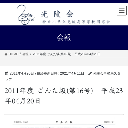
コ
ナ
ン
ビ
テ
ゲ
ン
ー
ツ
シ
へ
ョ
会報
ス
ン
キ
に
ッ
移
HOME
会報
2011年度 ごんた坂(第16号) 平成23年04月20日
プ
動
2011年4月20日
/ 最終更新日時 :
2021年4月11日
光陵会事務局スタ
ッフ
2011年度 ごんた坂(第16号) 平成23
年04月20日